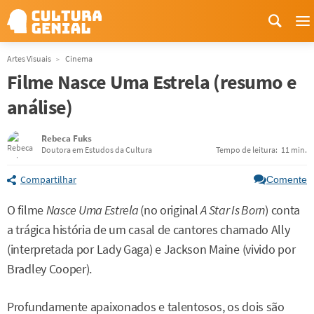
M
Artes Visuais
Cinema
Filme Nasce Uma Estrela (resumo e
análise)
Rebeca Fuks
Doutora em Estudos da Cultura
Tempo de leitura:
11 min.
Compartilhar
Comente
O filme
Nasce Uma Estrela
(no original
A Star Is Born
) conta
a trágica história de um casal de cantores chamado Ally
(interpretada por Lady Gaga) e Jackson Maine (vivido por
Bradley Cooper).
Profundamente apaixonados e talentosos, os dois são