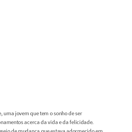
, uma jovem que tem o sonho de ser
onamentos acerca da vida e da felicidade.
desejo de mudança que estava adormecido em