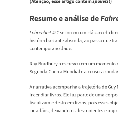
(Atenção, esse artigo contém
spoilers
!)
Resumo e análise de
Fahr
Fahrenheit 451
se tornou um clássico da lit
história bastante absurda, ao passo que tr
contemporaneidade.
Ray Bradbury a escreveu em um momento q
Segunda Guerra Mundial e a censura ronda
A narrativa acompanha a trajetória de Guy
incendiar livros. Ele faz parte de uma corp
fiscalizam e destroem livros, pois esses ob
cidadãos, deixando-os descontentes e impr