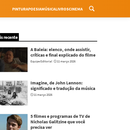
PINTURA
POESIA
MÚSICA
LIVROS
CINEMA
Menu
is recente
A Baleia: elenco, onde assistir,
críticas e final explicado do filme
Equipe Editorial
11 março 2026
Imagine, de John Lennon:
significado e tradução da música
11 março 2026
5 filmes e programas de TV de
Nicholas Galitzine que você
precisa ver