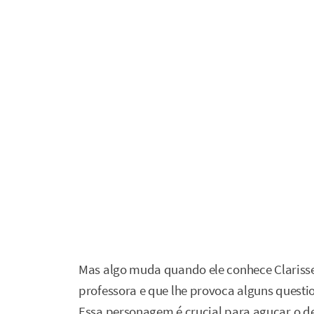
Mas algo muda quando ele conhece Clarisse
professora e que lhe provoca alguns questi
Essa personagem é crucial para aguçar o 