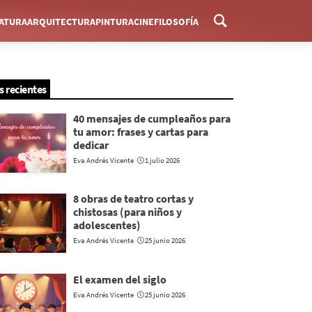
RATURA
ARQUITECTURA
PINTURA
CINE
FILOSOFÍA
Menú
s recientes
40 mensajes de cumpleaños para
tu amor: frases y cartas para
dedicar
Eva Andrés Vicente
1 julio 2026
8 obras de teatro cortas y
chistosas (para niños y
adolescentes)
Eva Andrés Vicente
25 junio 2026
El examen del siglo
Eva Andrés Vicente
25 junio 2026