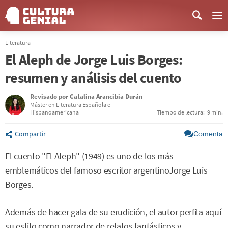
Me
Literatura
El Aleph de Jorge Luis Borges:
resumen y análisis del cuento
Revisado por
Catalina Arancibia Durán
Máster en Literatura Española e
Hispanoamericana
Tiempo de lectura:
9 min.
Compartir
Comenta
El cuento "El Aleph" (1949) es uno de los más
emblemáticos del famoso escritor argentinoJorge Luis
Borges.
Además de hacer gala de su erudición, el autor perfila aquí
su estilo como narrador de relatos fantásticos y