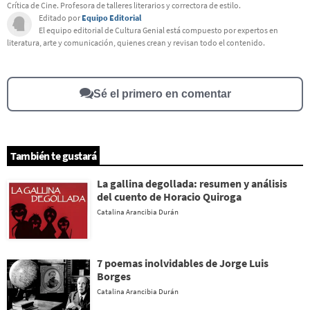
Crítica de Cine. Profesora de talleres literarios y correctora de estilo.
Este contenido no tiene la información que busco
Editado por
Equipo Editorial
El equipo editorial de Cultura Genial está compuesto por expertos en
Otro
literatura, arte y comunicación, quienes crean y revisan todo el contenido.
Sé el primero en comentar
También te gustará
La gallina degollada: resumen y análisis
del cuento de Horacio Quiroga
Catalina Arancibia Durán
7 poemas inolvidables de Jorge Luis
Borges
Catalina Arancibia Durán