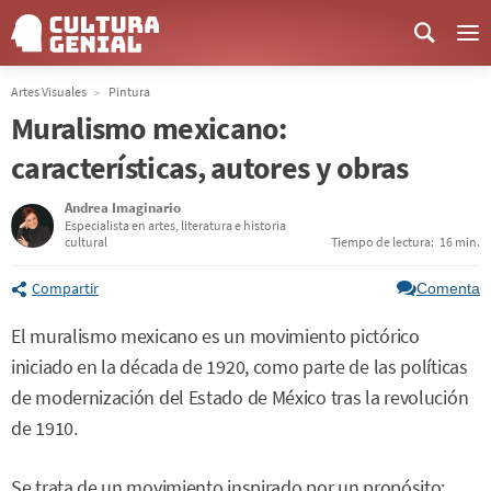
Me
Artes Visuales
Pintura
Muralismo mexicano:
características, autores y obras
Andrea Imaginario
Especialista en artes, literatura e historia
cultural
Tiempo de lectura:
16 min.
Compartir
Comenta
El muralismo mexicano es un movimiento pictórico
iniciado en la década de 1920, como parte de las políticas
de modernización del Estado de México tras la revolución
de 1910.
Se trata de un movimiento inspirado por un propósito: