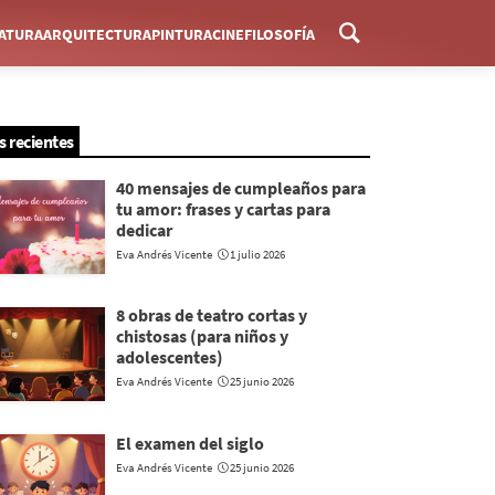
RATURA
ARQUITECTURA
PINTURA
CINE
FILOSOFÍA
Menú
s recientes
40 mensajes de cumpleaños para
tu amor: frases y cartas para
dedicar
Eva Andrés Vicente
1 julio 2026
8 obras de teatro cortas y
chistosas (para niños y
adolescentes)
Eva Andrés Vicente
25 junio 2026
El examen del siglo
Eva Andrés Vicente
25 junio 2026