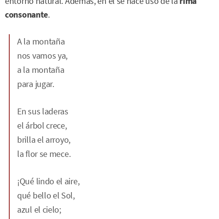
entorno natural. Además, en él se hace uso de la
rima
consonante
.
A la montaña
nos vamos ya,
a la montaña
para jugar.
En sus laderas
el árbol crece,
brilla el arroyo,
la flor se mece.
¡Qué lindo el aire,
qué bello el Sol,
azul el cielo;