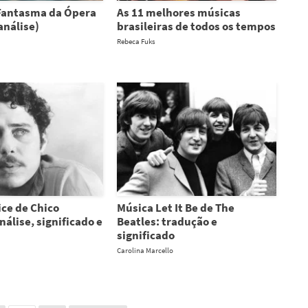
Fantasma da Ópera
As 11 melhores músicas
análise)
brasileiras de todos os tempos
Rebeca Fuks
ice de Chico
Música Let It Be de The
álise, significado e
Beatles: tradução e
significado
Carolina Marcello