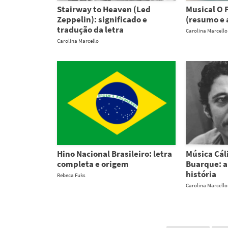
Stairway to Heaven (Led
Musical O 
Zeppelin): significado e
(resumo e 
tradução da letra
Carolina Marcello
Carolina Marcello
Hino Nacional Brasileiro: letra
Música Cál
completa e origem
Buarque: an
história
Rebeca Fuks
Carolina Marcello