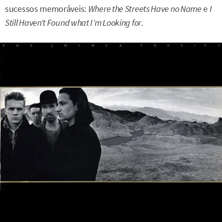
sucessos memoráveis:
Where the Streets Have no Name
e
I
Still Haven’t Found what I’m Looking for
.