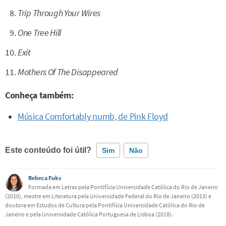
Trip Through Your Wires
One Tree Hill
Exit
Mothers Of The Disappeared
Conheça também:
Música Comfortably numb, de Pink Floyd
Este conteúdo foi útil?
Sim
Não
Rebeca Fuks
Este conteúdo contém informação incorreta
Formada em Letras pela Pontifícia Universidade Católica do Rio de Janeiro
(2010), mestre em Literatura pela Universidade Federal do Rio de Janeiro (2013) e
Este conteúdo não tem a informação que procuro
doutora em Estudos de Cultura pela Pontifícia Universidade Católica do Rio de
Janeiro e pela Universidade Católica Portuguesa de Lisboa (2018).
Outro