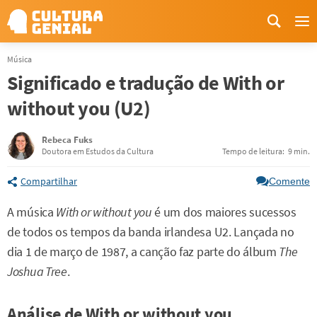
Me
Música
Significado e tradução de With or
without you (U2)
Rebeca Fuks
Doutora em Estudos da Cultura
Tempo de leitura:
9 min.
Compartilhar
Comente
A música
With or without you
é um dos maiores sucessos
de todos os tempos da banda irlandesa U2. Lançada no
dia 1 de março de 1987, a canção faz parte do álbum
The
Joshua Tree
.
Análise de With or without you