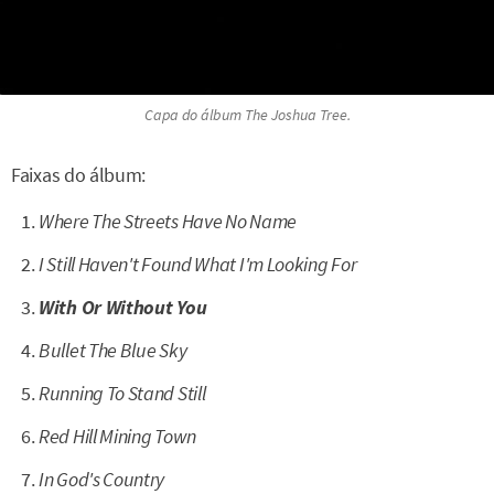
Capa do álbum
The Joshua Tree
.
Faixas do álbum:
Where The Streets Have No Name
I Still Haven't Found What I'm Looking For
With Or Without You
Bullet The Blue Sky
Running To Stand Still
Red Hill Mining Town
In God's Country