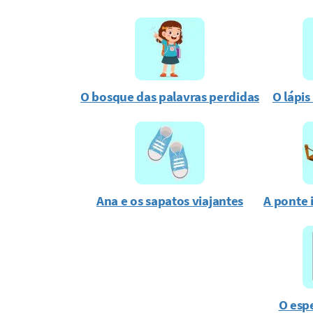
O bosque das palavras perdidas
O lápis
Ana e os sapatos viajantes
A ponte 
O esp