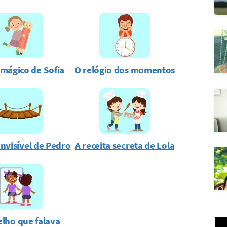
 mágico de Sofia
O relógio dos momentos
invisível de Pedro
A receita secreta de Lola
elho que falava