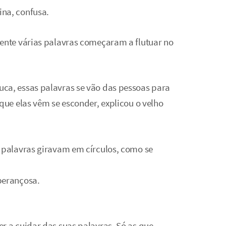
ina, confusa.
pente várias palavras começaram a flutuar no
ca, essas palavras se vão das pessoas para
 que elas vêm se esconder, explicou o velho
s palavras giravam em círculos, como se
perançosa.
r a cuidar das suas palavras. Só as que