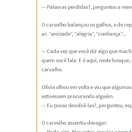
— Palavras perdidas?, perguntou a men
O carvalho balançou os galhos, e de re
ar: “amizade”, “alegria”, “confiança”...
— Cada vez que você diz algo que machu
quem você fala. E é aqui, neste bosque,
carvalho.
Olívia olhou em volta e viu que alguma
estivessem procurando alguém.
— Eu posso devolvê-las?, perguntou, es
O carvalho assentiu devagar:
— Pode, sim. Mas antes, precisa aprende