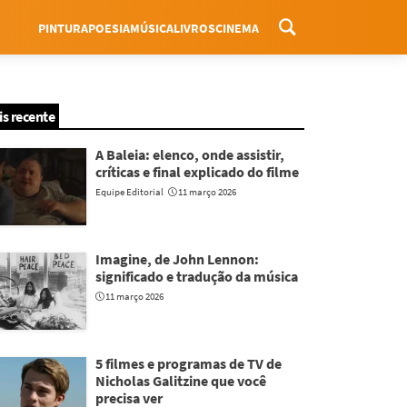
PINTURA
POESIA
MÚSICA
LIVROS
CINEMA
Menu
is recente
A Baleia: elenco, onde assistir,
críticas e final explicado do filme
Equipe Editorial
11 março 2026
Imagine, de John Lennon:
significado e tradução da música
11 março 2026
5 filmes e programas de TV de
Nicholas Galitzine que você
precisa ver