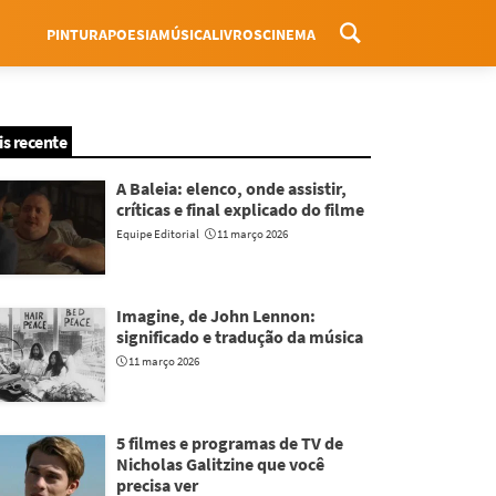
PINTURA
POESIA
MÚSICA
LIVROS
CINEMA
Menu
is recente
A Baleia: elenco, onde assistir,
críticas e final explicado do filme
Equipe Editorial
11 março 2026
Imagine, de John Lennon:
significado e tradução da música
11 março 2026
5 filmes e programas de TV de
Nicholas Galitzine que você
precisa ver