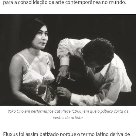
para a consolidação da arte contemporânea no mundo.
Yoko Ono em performance
Cut Piece
(1966) em que o público corta as
vestes da artista
Fluxus foi assim batizado porque o termo latino deriva de