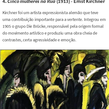
4.
Cinco mulheres na Rua
(1913) - Ernst Kirchner
Kirchner foi um artista expressionista alemão que teve
uma contribuição importante para a vertente. Integrou em
1905 o grupo Die Brücke, responsável pela origem formal
do movimento artístico e produziu uma obra cheia de
contrastes, certa agressividade e emoção.