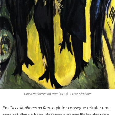
Cinco mulheres na Rua
(1913) - Ernst Kirchner
Em
Cinco Mulheres na Rua
, o pintor consegue retratar uma
cena cotidiana e banal de forma a transmitir inquietude e