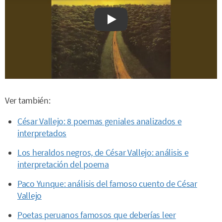
Watch on YouTube
Ver también:
César Vallejo: 8 poemas geniales analizados e
interpretados
Los heraldos negros, de César Vallejo: análisis e
interpretación del poema
Paco Yunque: análisis del famoso cuento de César
Vallejo
Poetas peruanos famosos que deberías leer