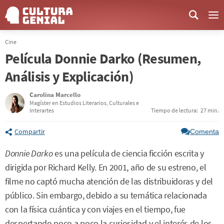
Me
Cine
Película Donnie Darko (Resumen,
Análisis y Explicación)
Carolina Marcello
Magíster en Estudios Literarios, Culturales e
Interartes
Tiempo de lectura:
27 min.
Compartir
Comenta
Donnie Darko
es una película de ciencia ficción escrita y
dirigida por Richard Kelly. En 2001, año de su estreno, el
filme no captó mucha atención de las distribuidoras y del
público. Sin embargo, debido a su temática relacionada
con la física cuántica y con viajes en el tiempo, fue
despertando poco a poco la curiosidad y el interés de los