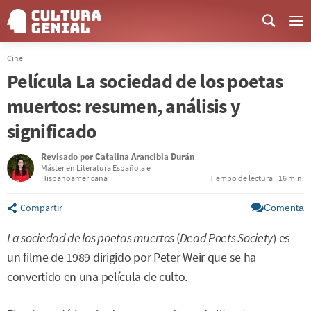
Me
Cine
Película La sociedad de los poetas
muertos: resumen, análisis y
significado
Revisado por
Catalina Arancibia Durán
Máster en Literatura Española e
Hispanoamericana
Tiempo de lectura:
16 min.
Compartir
Comenta
La sociedad de los poetas muertos
(
Dead Poets Society
) es
un filme de 1989 dirigido por Peter Weir que se ha
convertido en una película de culto.