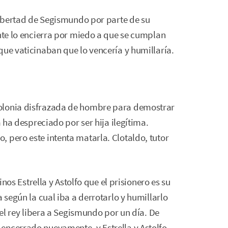
 libertad de Segismundo por parte de su
ante lo encierra por miedo a que se cumplan
que vaticinaban que lo vencería y humillaría.
olonia disfrazada de hombre para demostrar
a ha despreciado por ser hija ilegítima.
 pero este intenta matarla. Clotaldo, tutor
inos Estrella y Astolfo que el prisionero es su
a según la cual iba a derrotarlo y humillarlo
 el rey libera a Segismundo por un día. De
encerrado nuevamente, y Estrella y Astolfo