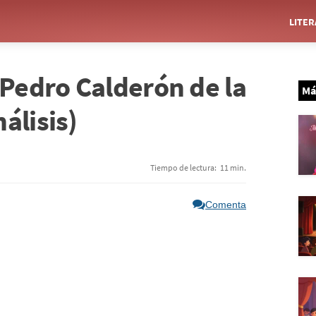
LITE
 Pedro Calderón de la
Má
álisis)
Tiempo de lectura:
11 min.
Comenta