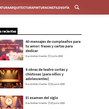
RATURA
ARQUITECTURA
PINTURA
CINE
FILOSOFÍA
Menú
s recientes
40 mensajes de cumpleaños para
tu amor: frases y cartas para
dedicar
Eva Andrés Vicente
1 julio 2026
8 obras de teatro cortas y
chistosas (para niños y
adolescentes)
Eva Andrés Vicente
25 junio 2026
El examen del siglo
Eva Andrés Vicente
25 junio 2026