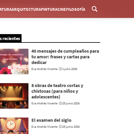
RATURA
ARQUITECTURA
PINTURA
CINE
FILOSOFÍA
Menú
s recientes
40 mensajes de cumpleaños para
tu amor: frases y cartas para
dedicar
Eva Andrés Vicente
1 julio 2026
8 obras de teatro cortas y
chistosas (para niños y
adolescentes)
Eva Andrés Vicente
25 junio 2026
El examen del siglo
Eva Andrés Vicente
25 junio 2026