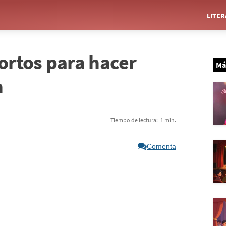
LITE
cortos para hacer
Má
n
Tiempo de lectura:
1 min.
Comenta