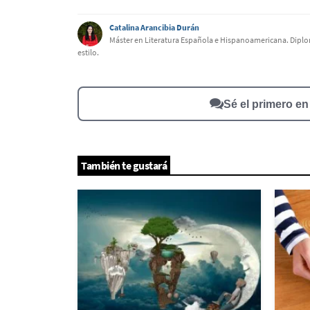
Catalina Arancibia Durán
Este contenido contiene información incorrecta
Máster en Literatura Española e Hispanoamericana. Diplomad
estilo.
Este contenido no tiene la información que busco
Otro
Sé el primero e
También te gustará