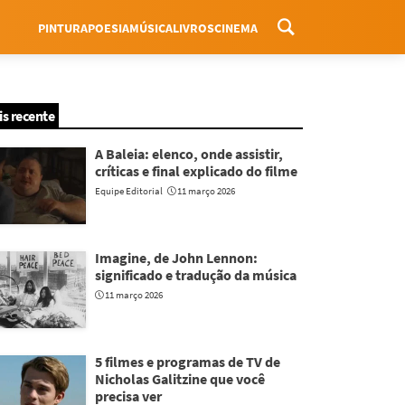
PINTURA
POESIA
MÚSICA
LIVROS
CINEMA
Menu
is recente
A Baleia: elenco, onde assistir,
críticas e final explicado do filme
Equipe Editorial
11 março 2026
Imagine, de John Lennon:
significado e tradução da música
11 março 2026
5 filmes e programas de TV de
Nicholas Galitzine que você
precisa ver