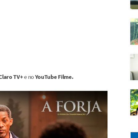
Claro TV+
e no
YouTube Filme.