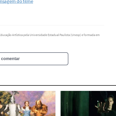
mensagem do filme
 Educação Artística pela Universidade Estadual Paulista (Unesp) e formada em
a comentar