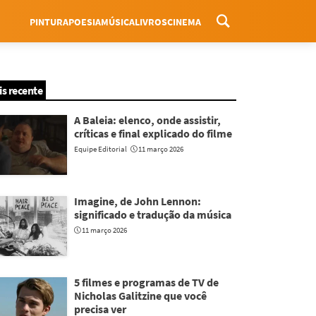
PINTURA
POESIA
MÚSICA
LIVROS
CINEMA
Menu
is recente
A Baleia: elenco, onde assistir,
críticas e final explicado do filme
Equipe Editorial
11 março 2026
Imagine, de John Lennon:
significado e tradução da música
11 março 2026
5 filmes e programas de TV de
Nicholas Galitzine que você
precisa ver