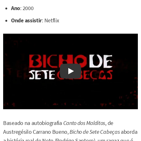
Ano
: 2000
Onde assistir
: Netflix
Watch on YouTube
Baseado na autobiografia
Canto dos Malditos
, de
Austregésilo Carrano Bueno,
Bicho de Sete Cabeças
aborda
a história real de Neto (Rodrigo Santoro), um rapaz que é