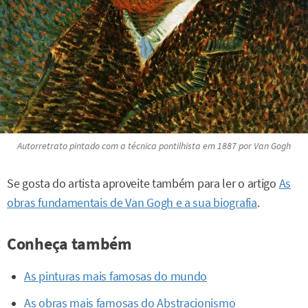
Autorretrato
pintado com a técnica pontilhista em 1887 por Van Gogh
Se gosta do artista aproveite também para ler o artigo
As
obras fundamentais de Van Gogh e a sua biografia
.
Conheça também
As pinturas mais famosas do mundo
As obras mais famosas do Abstracionismo