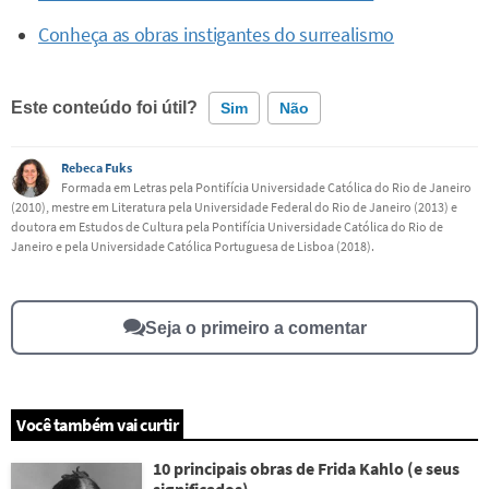
Conheça as obras instigantes do surrealismo
Este conteúdo foi útil?
Sim
Não
Rebeca Fuks
Este conteúdo contém informação incorreta
Formada em Letras pela Pontifícia Universidade Católica do Rio de Janeiro
(2010), mestre em Literatura pela Universidade Federal do Rio de Janeiro (2013) e
Este conteúdo não tem a informação que procuro
doutora em Estudos de Cultura pela Pontifícia Universidade Católica do Rio de
Janeiro e pela Universidade Católica Portuguesa de Lisboa (2018).
Outro
Seja o primeiro a comentar
Você também vai curtir
10 principais obras de Frida Kahlo (e seus