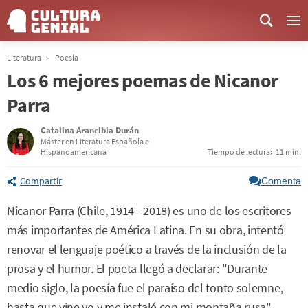
Me
Literatura
Poesía
Los 6 mejores poemas de Nicanor
Parra
Catalina Arancibia Durán
Máster en Literatura Española e
Hispanoamericana
Tiempo de lectura:
11 min.
Compartir
Comenta
Nicanor Parra (Chile, 1914 - 2018) es uno de los escritores
más importantes de América Latina. En su obra, intentó
renovar el lenguaje poético a través de la inclusión de la
prosa y el humor. El poeta llegó a declarar: "Durante
medio siglo, la poesía fue el paraíso del tonto solemne,
hasta que vine yo y me instalé con mi montaña rusa".