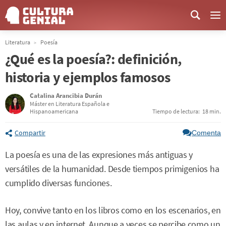
Me
Literatura
Poesía
¿Qué es la poesía?: definición,
historia y ejemplos famosos
Catalina Arancibia Durán
Máster en Literatura Española e
Hispanoamericana
Tiempo de lectura:
18 min.
Compartir
Comenta
La poesía es una de las expresiones más antiguas y
versátiles de la humanidad. Desde tiempos primigenios ha
cumplido diversas funciones.
Hoy, convive tanto en los libros como en los escenarios, en
las aulas y en internet. Aunque a veces se percibe como un