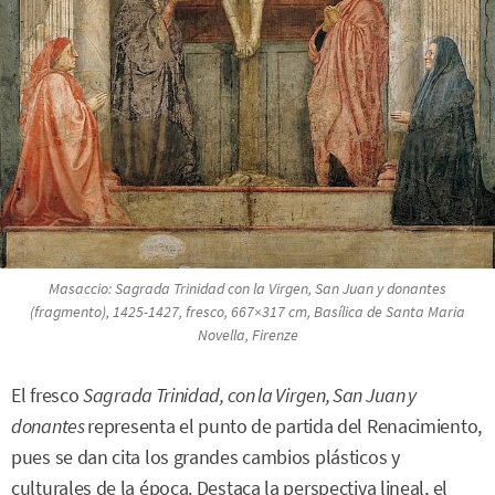
Masaccio:
Sagrada Trinidad con la Virgen, San Juan y donantes
(fragmento), 1425-1427, fresco, 667×317 cm, Basílica de Santa Maria
Novella, Firenze
El fresco
Sagrada Trinidad, con la Virgen, San Juan y
donantes
representa el punto de partida del Renacimiento,
pues se dan cita los grandes cambios plásticos y
culturales de la época. Destaca la perspectiva lineal, el