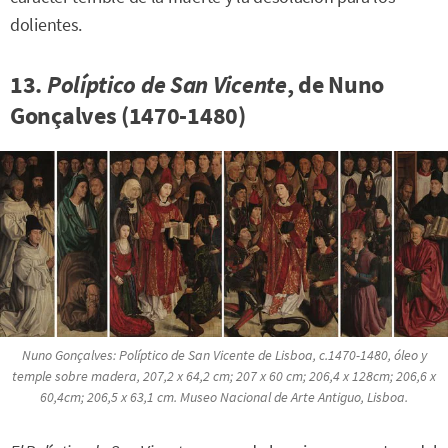
dolientes.
13.
Políptico de San Vicente
, de Nuno
Gonçalves (1470-1480)
Nuno Gonçalves:
Políptico de San Vicente de Lisboa
, c.1470-1480, óleo y
temple sobre madera, 207,2 x 64,2 cm; 207 x 60 cm; 206,4 x 128cm; 206,6 x
60,4cm; 206,5 x 63,1 cm. Museo Nacional de Arte Antiguo, Lisboa.