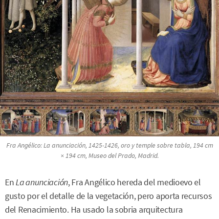
Fra Angélico:
La anunciación
, 1425-1426, oro y temple sobre tabla, 194 cm
× 194 cm, Museo del Prado, Madrid.
En
La anunciación
, Fra Angélico hereda del medioevo el
gusto por el detalle de la vegetación, pero aporta recursos
del Renacimiento. Ha usado la sobria arquitectura