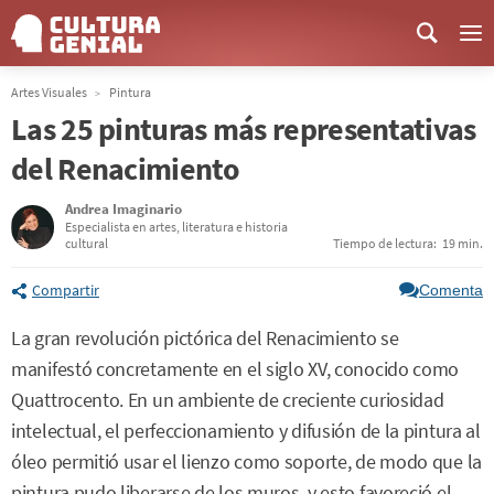
Me
Artes Visuales
Pintura
Las 25 pinturas más representativas
del Renacimiento
Andrea Imaginario
Especialista en artes, literatura e historia
cultural
Tiempo de lectura:
19 min.
Compartir
Comenta
La gran revolución pictórica del Renacimiento se
manifestó concretamente en el siglo XV, conocido como
Quattrocento. En un ambiente de creciente curiosidad
intelectual, el perfeccionamiento y difusión de la pintura al
óleo permitió usar el lienzo como soporte, de modo que la
pintura pudo liberarse de los muros, y esto favoreció el