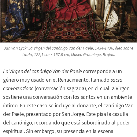
Jan van Eyck:
La Virgen del canónigo Van der Paele
, 1434-1436, óleo sobre
tabla, 122,1 cm × 157,8 cm, Museo Groeninge, Brujas.
La Virgen del canónigo Van der Paele
corresponde a un
género muy usado en el Renacimiento, llamado
sacra
conversazione
(conversación sagrada), en el cual la Virgen
sostiene una conversación con los santos en un ambiente
íntimo. En este caso se incluye al donante, el canónigo Van
der Paele, presentado por San Jorge. Este pisa la casulla
del canónigo, recordando que está subordinado al poder
espiritual. Sin embargo, su presencia en la escena