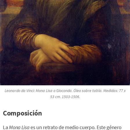
Leonardo da Vinci:
Mona Lisa
o
Gioconda
. Óleo sobre tabla. Medidas: 77 x
53 cm. 1503-1506.
Composición
La
Mona Lisa
es un retrato de medio cuerpo. Este género