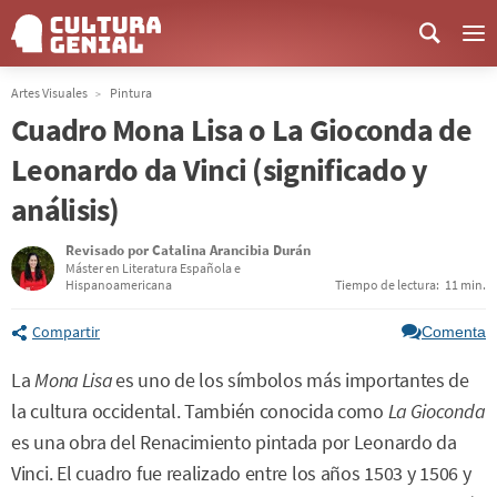
Me
Artes Visuales
Pintura
Cuadro Mona Lisa o La Gioconda de
Leonardo da Vinci (significado y
análisis)
Revisado por
Catalina Arancibia Durán
Máster en Literatura Española e
Hispanoamericana
Tiempo de lectura:
11 min.
Compartir
Comenta
La
Mona Lisa
es uno de los símbolos más importantes de
la cultura occidental. También conocida como
La Gioconda
es una obra del Renacimiento pintada por Leonardo da
Vinci. El cuadro fue realizado entre los años 1503 y 1506 y