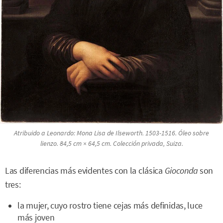
Atribuido a Leonardo:
Mona Lisa de Ilseworth
. 1503-1516. Óleo sobre
lienzo. 84,5 cm × 64,5 cm. Colección privada, Suiza.
Las diferencias más evidentes con la clásica
Gioconda
son
tres:
la mujer, cuyo rostro tiene cejas más definidas, luce
más joven