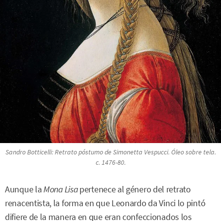
Sandro Botticelli:
Retrato póstumo de Simonetta Vespucci
. Óleo sobre tela.
c. 1476-80.
Aunque la
Mona Lisa
pertenece al género del retrato
renacentista, la forma en que Leonardo da Vinci lo pintó
difiere de la manera en que eran confeccionados los