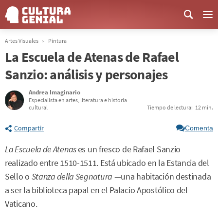
Me
Artes Visuales
Pintura
La Escuela de Atenas de Rafael
Sanzio: análisis y personajes
Andrea Imaginario
Especialista en artes, literatura e historia
cultural
Tiempo de lectura:
12 min.
Compartir
Comenta
La Escuela de Atenas
es un fresco de Rafael Sanzio
realizado entre 1510-1511. Está ubicado en la Estancia del
Sello o
Stanza della Segnatura
—una habitación destinada
a ser la biblioteca papal en el Palacio Apostólico del
Vaticano.