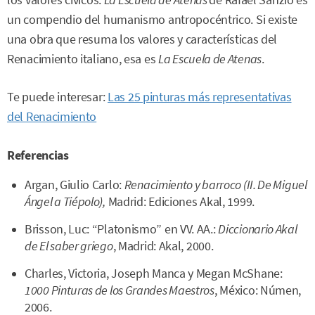
los valores cívicos.
La Escuela de Atenas
de Rafael Sanzio es
un compendio del humanismo antropocéntrico. Si existe
una obra que resuma los valores y características del
Renacimiento italiano, esa es
La Escuela de Atenas
.
Te puede interesar:
Las 25 pinturas más representativas
del Renacimiento
Referencias
Argan, Giulio Carlo:
Renacimiento y barroco (II. De Miguel
Ángel a Tiépolo),
Madrid: Ediciones Akal, 1999.
Brisson, Luc: “Platonismo” en VV. AA.:
Diccionario Akal
de El saber griego
, Madrid: Akal, 2000.
Charles, Victoria, Joseph Manca y Megan McShane:
1000 Pinturas de los Grandes Maestros
, México: Númen,
2006.