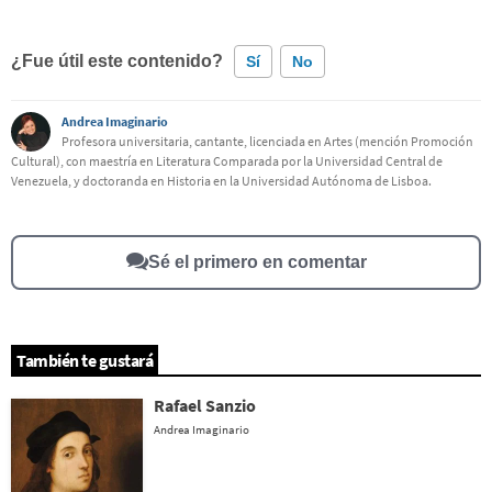
¿Fue útil este contenido?
Sí
No
Andrea Imaginario
Este contenido contiene información incorrecta
Profesora universitaria, cantante, licenciada en Artes (mención Promoción
Cultural), con maestría en Literatura Comparada por la Universidad Central de
Este contenido no tiene la información que busco
Venezuela, y doctoranda en Historia en la Universidad Autónoma de Lisboa.
Otro
Sé el primero en comentar
También te gustará
Rafael Sanzio
Andrea Imaginario