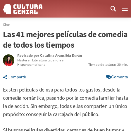
Me
Cine
Las 41 mejores películas de comedia
de todos los tiempos
Revisado por
Catalina Arancibia Durán
Máster en Literatura Española e
Hispanoamericana
Tiempo de lectura:
20 min.
Compartir
Comenta
Existen películas de risa para todos los gustos, desde la
comedia romántica, pasando por la comedia familiar hasta
la de acción. Sin embargo, todas ellas comparten un único
propósito: conseguir la carcajada del público.
Si buscas películas divertidas, cargadas de buen humor y