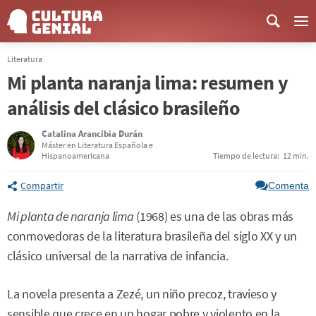
Me
Literatura
Mi planta naranja lima: resumen y
análisis del clásico brasileño
Catalina Arancibia Durán
Máster en Literatura Española e
Hispanoamericana
Tiempo de lectura:
12 min.
Compartir
Comenta
Mi planta de naranja lima
(1968) es una de las obras más
conmovedoras de la literatura brasileña del siglo XX y un
clásico universal de la narrativa de infancia.
La novela presenta a Zezé, un niño precoz, travieso y
sensible que crece en un hogar pobre y violento en la