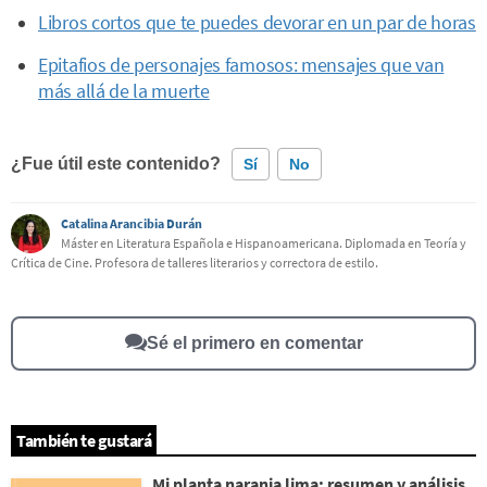
Libros cortos que te puedes devorar en un par de horas
Epitafios de personajes famosos: mensajes que van
más allá de la muerte
¿Fue útil este contenido?
Sí
No
Catalina Arancibia Durán
Este contenido contiene información incorrecta
Máster en Literatura Española e Hispanoamericana. Diplomada en Teoría y
Crítica de Cine. Profesora de talleres literarios y correctora de estilo.
Este contenido no tiene la información que busco
Otro
Sé el primero en comentar
También te gustará
Mi planta naranja lima: resumen y análisis