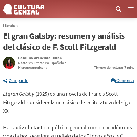
Me
Literatura
El gran Gatsby: resumen y análisis
del clásico de F. Scott Fitzgerald
Catalina Arancibia Durán
Máster en Literatura Española e
Hispanoamericana
Tiempo de lectura:
7 min.
Compartir
Comenta
El gran Gatsby
(1925) es una novela de Francis Scott
Fitzgerald, considerada un clásico de la literatura del siglo
XX.
Ha cautivado tanto al público general como a académicos
y hasta hoy se valora su reflejo de los "Locos años 20".