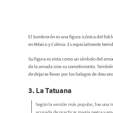
El Sombrerón es una figura icónica del fol
en México y Colmia. Es especialmente temida
Su figura es vista como un símbolo del amor
de la amada sino su sometimiento. También 
de dejarse llevar por los halagos de descon
3. La Tatuana
Según la versión más popular, fue una m
acusada de practicar magia negra y env