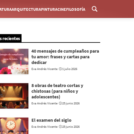
RATURA
ARQUITECTURA
PINTURA
CINE
FILOSOFÍA
Menú
s recientes
40 mensajes de cumpleaños para
tu amor: frases y cartas para
dedicar
Eva Andrés Vicente
1 julio 2026
8 obras de teatro cortas y
chistosas (para niños y
adolescentes)
Eva Andrés Vicente
25 junio 2026
El examen del siglo
Eva Andrés Vicente
25 junio 2026