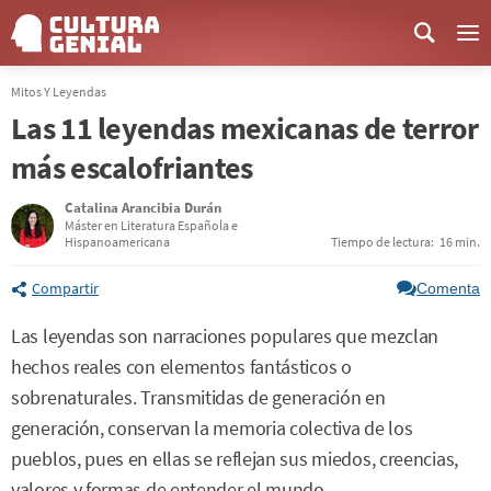
Me
Mitos Y Leyendas
Las 11 leyendas mexicanas de terror
más escalofriantes
Catalina Arancibia Durán
Máster en Literatura Española e
Hispanoamericana
Tiempo de lectura:
16 min.
Compartir
Comenta
Las leyendas son narraciones populares que mezclan
hechos reales con elementos fantásticos o
sobrenaturales. Transmitidas de generación en
generación, conservan la memoria colectiva de los
pueblos, pues en ellas se reflejan sus miedos, creencias,
valores y formas de entender el mundo.