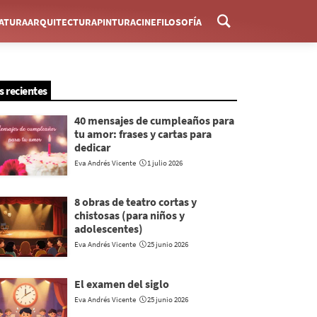
RATURA
ARQUITECTURA
PINTURA
CINE
FILOSOFÍA
Menú
s recientes
40 mensajes de cumpleaños para
tu amor: frases y cartas para
dedicar
Eva Andrés Vicente
1 julio 2026
8 obras de teatro cortas y
chistosas (para niños y
adolescentes)
Eva Andrés Vicente
25 junio 2026
El examen del siglo
Eva Andrés Vicente
25 junio 2026