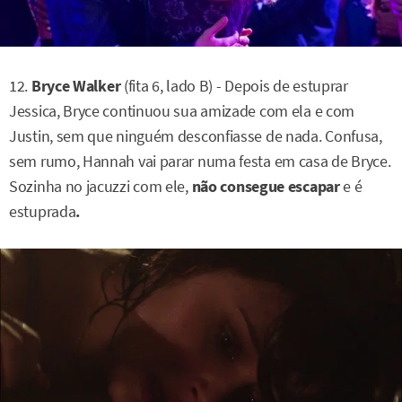
12.
Bryce Walker
(fita 6, lado B) - Depois de estuprar
Jessica, Bryce continuou sua amizade com ela e com
Justin, sem que ninguém desconfiasse de nada. Confusa,
sem rumo, Hannah vai parar numa festa em casa de Bryce.
Sozinha no jacuzzi com ele,
não consegue escapar
e é
estuprada
.