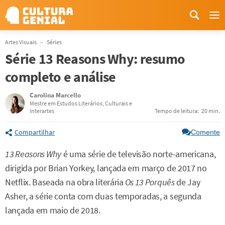
Me
Artes Visuais
Séries
Série 13 Reasons Why: resumo
completo e análise
Carolina Marcello
Mestre em Estudos Literários, Culturais e
Interartes
Tempo de leitura:
20 min.
Compartilhar
Comente
13 Reasons Why
é uma série de televisão norte-americana,
dirigida por Brian Yorkey, lançada em março de 2017 no
Netflix. Baseada na obra literária
Os 13 Porquês
de Jay
Asher, a série conta com duas temporadas, a segunda
lançada em maio de 2018.