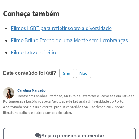
Conheça também
Filmes LGBT para refletir sobre a diversidade
Filme Brilho Eterno de uma Mente sem Lembranças
Filme Extraordinário
Este conteúdo foi útil?
Sim
Não
Carolina Marcello
Este conteúdo contém informação incorreta
Mestre em Estudos Literários, Culturais e Interartes e licenciada em Estudos
Portugueses e Lusófonos pela Faculdade de Letras da Universidade do Porto.
Este conteúdo não tem a informação que procuro
Apaixonada por leitura e escrita, produz conteúdos on-line desde 2017, sobre
literatura, cultura e outros campos do saber.
Outro
Seja o primeiro a comentar