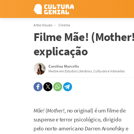
Artes Visuais
Cinema
Filme Mãe! (Mother!
explicação
Carolina Marcello
Mestre em Estudos Literários, Culturais e Interartes
Mãe!
(
Mother!
, no original) é um filme de
suspense e terror psicológico, dirigido
pelo norte-americano Darren Aronofsky e