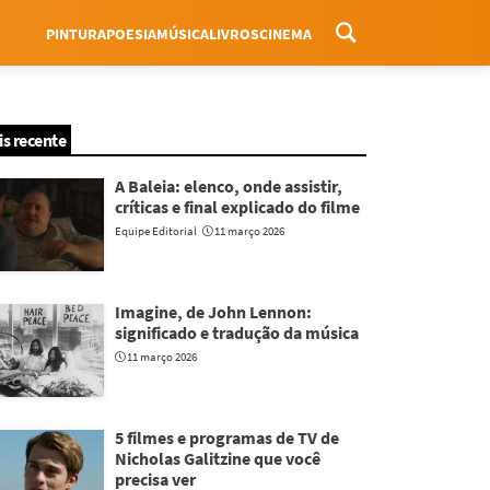
PINTURA
POESIA
MÚSICA
LIVROS
CINEMA
Menu
is recente
A Baleia: elenco, onde assistir,
críticas e final explicado do filme
Equipe Editorial
11 março 2026
Imagine, de John Lennon:
significado e tradução da música
11 março 2026
5 filmes e programas de TV de
Nicholas Galitzine que você
precisa ver