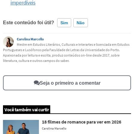
imperdíveis
Este conteúdo foi útil?
Sim
Não
Carolina Marcello
Este conteúdo contém informação incorreta
Mestre em Estudos Literários, Culturais e Interartes e licenciada em Estudos
Portugueses e Lusófonos pela Faculdade de Letras da Universidade do Porto.
Este conteúdo não tem a informação que procuro
Apaixonada por leitura e escrita, produz conteúdos on-line desde 2017, sobre
literatura, cultura e outros campos do saber.
Outro
Seja o primeiro a comentar
Você também vai curtir
18 filmes de romance para ver em 2026
Carolina Marcello