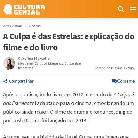
M
Artes Visuais
Cinema
A Culpa é das Estrelas: explicação do
filme e do livro
Carolina Marcello
Mestre em Estudos Literários, Culturais e
Interartes
Tempo de leitura:
12 min.
Compartilhar
Comente
Após a publicação do livro, em 2012, o enredo de
A Culpa é
das Estrelas
foi adaptado para o cinema, emocionando um
público ainda maior. O filme de drama e romance, dirigido
por Josh Boone, foi lançado em 2014.
A trama segue a história de Hazel Grace, uma jovem que