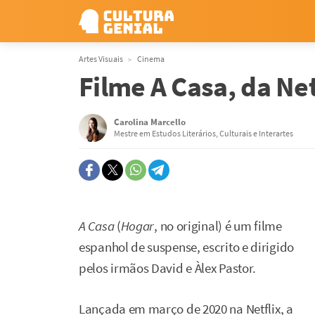
Artes Visuais
Cinema
Filme A Casa, da Net
Carolina Marcello
Mestre em Estudos Literários, Culturais e Interartes
A Casa
(
Hogar
, no original) é um filme
espanhol de suspense, escrito e dirigido
pelos irmãos David e Àlex Pastor.
Lançada em março de 2020 na Netflix, a