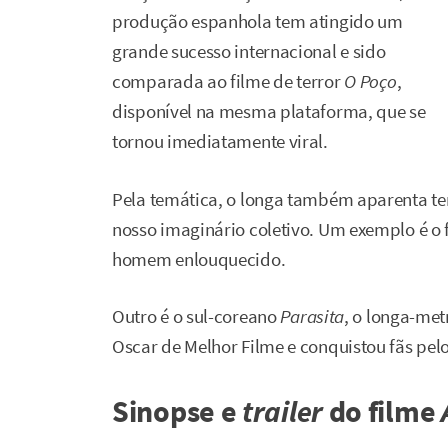
produção espanhola tem atingido um
grande sucesso internacional e sido
comparada ao filme de terror
O Poço
,
disponível na mesma plataforma, que se
tornou imediatamente viral.
Pela temática, o longa também aparenta ter
nosso imaginário coletivo. Um exemplo é o 
homem enlouquecido.
Outro é o sul-coreano
Parasita
, o longa-met
Oscar de Melhor Filme e conquistou fãs pel
Sinopse e
trailer
do filme