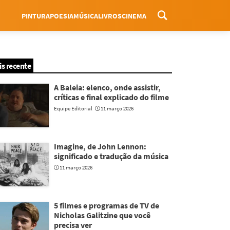
PINTURA
POESIA
MÚSICA
LIVROS
CINEMA
Menu
is recente
A Baleia: elenco, onde assistir,
críticas e final explicado do filme
Equipe Editorial
11 março 2026
Imagine, de John Lennon:
significado e tradução da música
11 março 2026
5 filmes e programas de TV de
Nicholas Galitzine que você
precisa ver