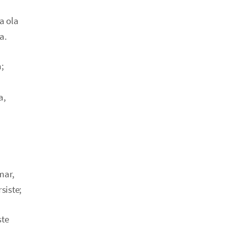
a ola
a.
;
a,
mar,
siste;
ste