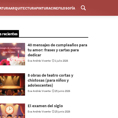
RATURA
ARQUITECTURA
PINTURA
CINE
FILOSOFÍA
Menú
s recientes
40 mensajes de cumpleaños para
tu amor: frases y cartas para
dedicar
Eva Andrés Vicente
1 julio 2026
8 obras de teatro cortas y
chistosas (para niños y
adolescentes)
Eva Andrés Vicente
25 junio 2026
El examen del siglo
Eva Andrés Vicente
25 junio 2026