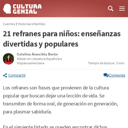
Me
Cuentos E Historias Infantiles
21 refranes para niños: enseñanzas
divertidas y populares
Catalina Arancibia Durán
Máster en Literatura Española e
Hispanoamericana
Tiempo de lectura:
5 min.
Compartir
Comenta
Los refranes son frases que provienen de la cultura
popular que buscan dejar una lección de vida. Se
transmiten de forma oral, de generación en generación,
para plasmar sabiduría.
En el siguiente listado se pueden encontrar dichos