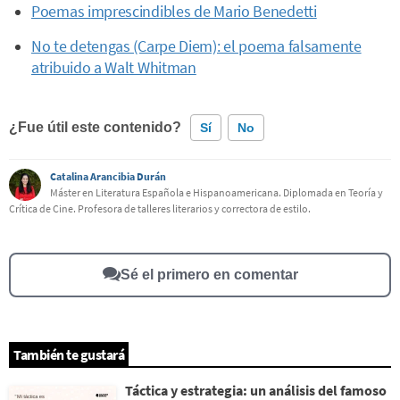
Poemas imprescindibles de Mario Benedetti
No te detengas (Carpe Diem): el poema falsamente
atribuido a Walt Whitman
¿Fue útil este contenido?
Sí
No
Catalina Arancibia Durán
Este contenido contiene información incorrecta
Máster en Literatura Española e Hispanoamericana. Diplomada en Teoría y
Crítica de Cine. Profesora de talleres literarios y correctora de estilo.
Este contenido no tiene la información que busco
Otro
Sé el primero en comentar
También te gustará
Táctica y estrategia: un análisis del famoso