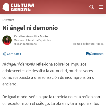
Me
Literatura
Ni ángel ni demonio
Catalina Arancibia Durán
Máster en Literatura Española e
Hispanoamericana
Tiempo de lectura:
4 min.
Compartir
Comenta
Ni ángel ni demonio
reflexiona sobre los impulsos
adolescentes de desafiar la autoridad, muchas veces
como respuesta a una sensación de incomprensión o
encierro.
De igual modo, señala que la rebeldía no está reñida con
el respeto ni con el diálogo. La obra invita a repensar los