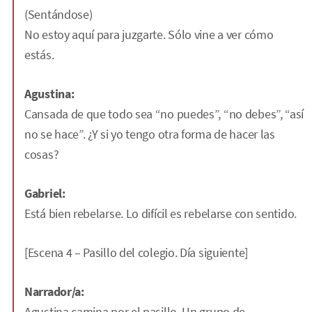
(Sentándose)
No estoy aquí para juzgarte. Sólo vine a ver cómo
estás.
Agustina:
Cansada de que todo sea “no puedes”, “no debes”, “así
no se hace”. ¿Y si yo tengo otra forma de hacer las
cosas?
Gabriel:
Está bien rebelarse. Lo difícil es rebelarse con sentido.
[Escena 4 – Pasillo del colegio. Día siguiente]
Narrador/a:
Agustina camina por el pasillo. Un grupo de