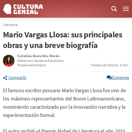
Me
Literatura
Mario Vargas Llosa: sus principales
obras y una breve biografía
Catalina Arancibia Durán
Máster en Literatura Española e
Hispanoamericana
Tiempo de lectura:
6 min.
Compartir
Comenta
El famoso escritor peruano Mario Vargas Llosa fue uno de
los máximos representantes del Boom Latinoamericano,
movimiento caracterizado por la innovación narrativa y la
experimentación formal.
El autor recibió el Premio Nobel de Literatura el año 2010,