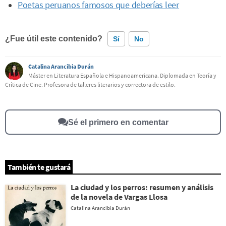
Poetas peruanos famosos que deberías leer
¿Fue útil este contenido?
Sí
No
Catalina Arancibia Durán
Este contenido contiene información incorrecta
Máster en Literatura Española e Hispanoamericana. Diplomada en Teoría y
Crítica de Cine. Profesora de talleres literarios y correctora de estilo.
Este contenido no tiene la información que busco
Otro
Sé el primero en comentar
También te gustará
La ciudad y los perros: resumen y análisis
de la novela de Vargas Llosa
Catalina Arancibia Durán