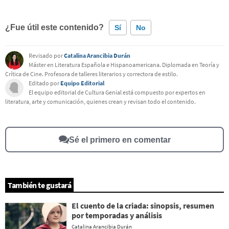
¿Fue útil este contenido?
Sí
No
Revisado por
Catalina Arancibia Durán
Este contenido contiene información incorrecta
Máster en Literatura Española e Hispanoamericana. Diplomada en Teoría y
Crítica de Cine. Profesora de talleres literarios y correctora de estilo.
Este contenido no tiene la información que busco
Editado por
Equipo Editorial
El equipo editorial de Cultura Genial está compuesto por expertos en
Otro
literatura, arte y comunicación, quienes crean y revisan todo el contenido.
Sé el primero en comentar
También te gustará
El cuento de la criada: sinopsis, resumen
por temporadas y análisis
Catalina Arancibia Durán