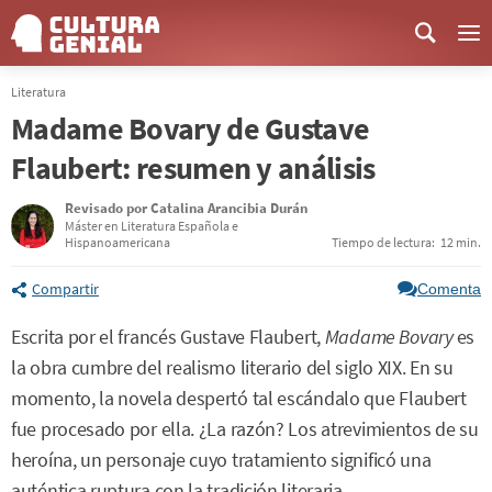
Me
Literatura
Madame Bovary de Gustave
Flaubert: resumen y análisis
Revisado por
Catalina Arancibia Durán
Máster en Literatura Española e
Hispanoamericana
Tiempo de lectura:
12 min.
Compartir
Comenta
Escrita por el francés Gustave Flaubert,
Madame Bovary
es
la obra cumbre del realismo literario del siglo XIX. En su
momento, la novela despertó tal escándalo que Flaubert
fue procesado por ella. ¿La razón? Los atrevimientos de su
heroína, un personaje cuyo tratamiento significó una
auténtica ruptura con la tradición literaria.