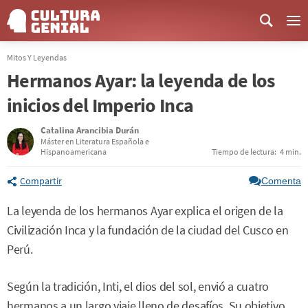
Me
Mitos Y Leyendas
Hermanos Ayar: la leyenda de los
inicios del Imperio Inca
Catalina Arancibia Durán
Máster en Literatura Española e
Hispanoamericana
Tiempo de lectura:
4 min.
Compartir
Comenta
La leyenda de los hermanos Ayar explica el origen de la
Civilización Inca y la fundación de la ciudad del Cusco en
Perú.
Según la tradición, Inti, el dios del sol, envió a cuatro
hermanos a un largo viaje lleno de desafíos. Su objetivo