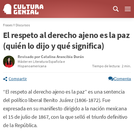
Me
Frases Y Discursos
El respeto al derecho ajeno es la paz
(quién lo dijo y qué significa)
Revisado por
Catalina Arancibia Durán
Máster en Literatura Española e
Hispanoamericana
Tiempo de lectura:
2 min.
Compartir
Comenta
“El respeto al derecho ajeno es la paz” es una sentencia
del político liberal Benito Juárez (1806-1872). Fue
expresada en su manifiesto dirigido a la nación mexicana
el 15 de julio de 1867, con la que selló el triunfo definitivo
de la República.