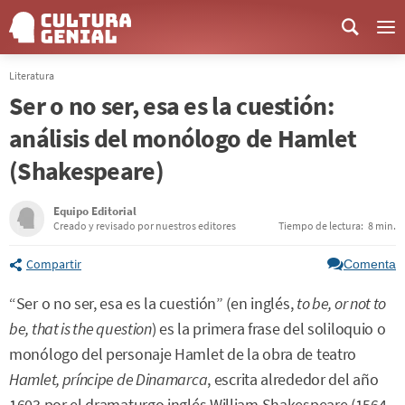
Me
Literatura
Ser o no ser, esa es la cuestión:
análisis del monólogo de Hamlet
(Shakespeare)
Equipo Editorial
Creado y revisado por nuestros editores
Tiempo de lectura:
8 min.
Compartir
Comenta
“Ser o no ser, esa es la cuestión” (en inglés,
to be, or not to
be, that is the question
) es la primera frase del soliloquio o
monólogo del personaje Hamlet de la obra de teatro
Hamlet, príncipe de Dinamarca
, escrita alrededor del año