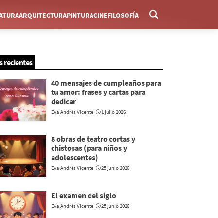
RATURA
ARQUITECTURA
PINTURA
CINE
FILOSOFÍA
Menú
s recientes
40 mensajes de cumpleaños para
tu amor: frases y cartas para
dedicar
Eva Andrés Vicente
1 julio 2026
8 obras de teatro cortas y
chistosas (para niños y
adolescentes)
Eva Andrés Vicente
25 junio 2026
El examen del siglo
Eva Andrés Vicente
25 junio 2026