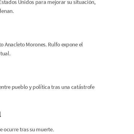
Estados Unidos para mejorar su situación,
denan.
o Anacleto Morones. Rulfo expone el
tual.
entre pueblo y política tras una catástrofe
l
ue ocurre tras su muerte.