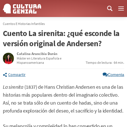
Me
Cuentos E Historias Infantiles
Cuento La sirenita: ¿qué esconde la
versión original de Andersen?
Catalina Arancibia Durán
Máster en Literatura Española e
Hispanoamericana
Tiempo de lectura:
64 min.
Compartir
Comenta
La sirenita
(1837) de Hans Christian Andersen es una de las
historias más populares dentro del imaginario colectivo.
Así, no se trata sólo de un cuento de hadas, sino de una
profunda exploración del deseo, el sacrificio y la identidad.
Su melancolía y complejidad lo han convertido en un